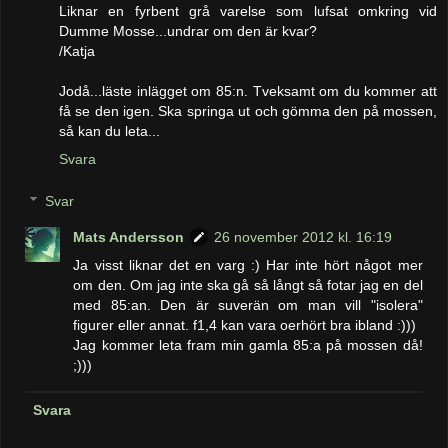
Liknar en fyrbent grå varelse som lufsat omkring vid
Dumme Mosse...undrar om den är kvar?
/Katja
Jodå...läste inlägget om 85:n. Tveksamt om du kommer att
få se den igen. Ska springa ut och gömma den på mossen,
så kan du leta...
Svara
Svar
Mats Andersson
26 november 2012 kl. 16:19
Ja visst liknar det en varg :) Har inte hört något mer
om den. Om jag inte ska gå så långt så fotar jag en del
med 85:an. Den är suverän om man vill "isolera"
figurer eller annat. f1,4 kan vara oerhört bra ibland :)))
Jag kommer leta fram min gamla 85:a på mossen då!
;)))
Svara